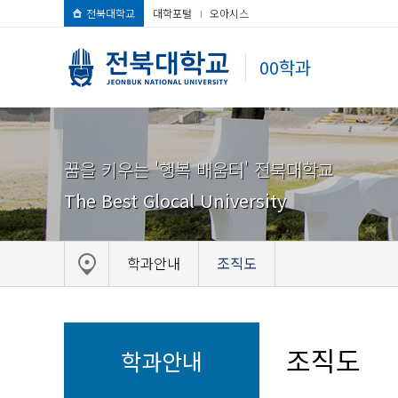
전북대학교
대학포털
오아시스
00학과
꿈을 키우는 '행복 배움터' 전북대학교
The Best Glocal University
학과안내
조직도
조직도
학과안내