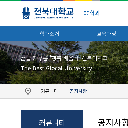
00학과
학과소개
교육과정
꿈을 키우는 '행복 배움터' 전북대학교
The Best Glocal University
커뮤니티
공지사항
공지사
커뮤니티