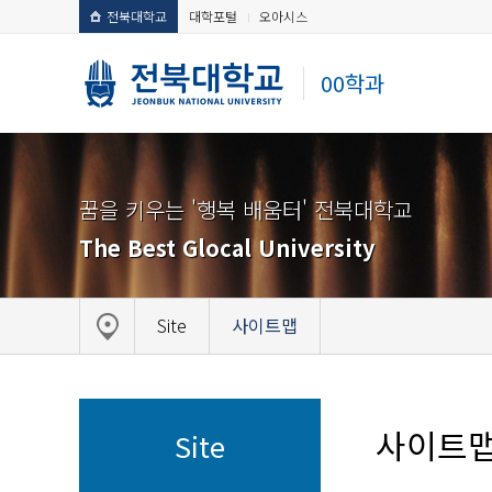
전북대학교
대학포털
오아시스
00학과
꿈을 키우는 '행복 배움터' 전북대학교
The Best Glocal University
Site
사이트맵
사이트
Site