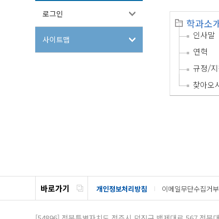
로그인
학과소
인사말
사이트맵
연혁
규정/지
찾아오
바로가기
개인정보처리방침
이메일무단수집거부
[54896]
전북특별자치도 전주시 덕진구 백제대로 567
전북대