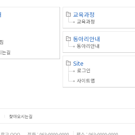
개
교육과정
교육과정
동아리안내
침
동아리안내
시는길
Site
로그인
사이트맵
찾아오시는길
학교 OOO
전화 : 063-0000-0000
팩스 : 063-0000-0000